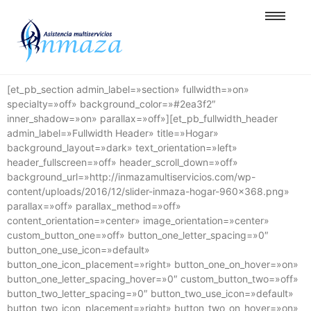
[et_pb_section admin_label=»section» fullwidth=»on»
specialty=»off» background_color=»#2ea3f2″
inner_shadow=»on» parallax=»off»][et_pb_fullwidth_header
admin_label=»Fullwidth Header» title=»Hogar»
background_layout=»dark» text_orientation=»left»
header_fullscreen=»off» header_scroll_down=»off»
background_url=»http://inmazamultiservicios.com/wp-
content/uploads/2016/12/slider-inmaza-hogar-960×368.png»
parallax=»off» parallax_method=»off»
content_orientation=»center» image_orientation=»center»
custom_button_one=»off» button_one_letter_spacing=»0″
button_one_use_icon=»default»
button_one_icon_placement=»right» button_one_on_hover=»on»
button_one_letter_spacing_hover=»0″ custom_button_two=»off»
button_two_letter_spacing=»0″ button_two_use_icon=»default»
button_two_icon_placement=»right» button_two_on_hover=»on»