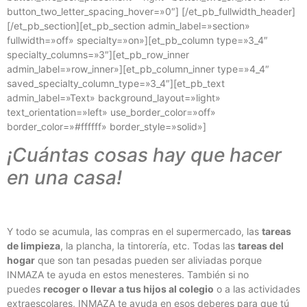
button_two_letter_spacing_hover=»0″] [/et_pb_fullwidth_header]
[/et_pb_section][et_pb_section admin_label=»section»
fullwidth=»off» specialty=»on»][et_pb_column type=»3_4″
specialty_columns=»3″][et_pb_row_inner
admin_label=»row_inner»][et_pb_column_inner type=»4_4″
saved_specialty_column_type=»3_4″][et_pb_text
admin_label=»Text» background_layout=»light»
text_orientation=»left» use_border_color=»off»
border_color=»#ffffff» border_style=»solid»]
¡Cuántas cosas hay que hacer
en una casa!
Y todo se acumula, las compras en el supermercado, las
tareas
de limpieza
, la plancha, la tintorería, etc. Todas las
tareas del
hogar
que son tan pesadas pueden ser aliviadas porque
INMAZA te ayuda en estos menesteres. También si no
puedes
recoger o llevar a tus hijos al colegio
o a las actividades
extraescolares, INMAZA te ayuda en esos deberes para que tú