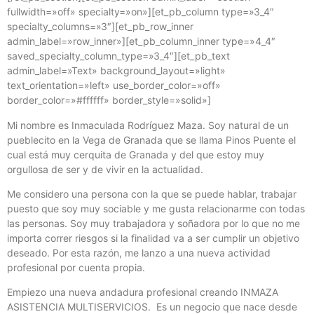
fullwidth=»off» specialty=»on»][et_pb_column type=»3_4″
specialty_columns=»3″][et_pb_row_inner
admin_label=»row_inner»][et_pb_column_inner type=»4_4″
saved_specialty_column_type=»3_4″][et_pb_text
admin_label=»Text» background_layout=»light»
text_orientation=»left» use_border_color=»off»
border_color=»#ffffff» border_style=»solid»]
Mi nombre es Inmaculada Rodríguez Maza. Soy natural de un
pueblecito en la Vega de Granada que se llama Pinos Puente el
cual está muy cerquita de Granada y del que estoy muy
orgullosa de ser y de vivir en la actualidad.
Me considero una persona con la que se puede hablar, trabajar
puesto que soy muy sociable y me gusta relacionarme con todas
las personas. Soy muy trabajadora y soñadora por lo que no me
importa correr riesgos si la finalidad va a ser cumplir un objetivo
deseado. Por esta razón, me lanzo a una nueva actividad
profesional por cuenta propia.
Empiezo una nueva andadura profesional creando INMAZA
ASISTENCIA MULTISERVICIOS. Es un negocio que nace desde