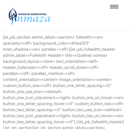
[et_pb_section admin_label=»section» fullwidth=»on»
specialty=»off» background_color=»#2ea3f2″
inner_shadow=»on» parallax=»off»][et_pb_fullwidth_header
admin_label=»Fullwidth Header» title=»Quiénes somos»
background_layout=»dark» text_orientation=»left»
header_fullscreen=»off» header_scroll_down=»off»
parallax=»off» parallax_method=»off»
content_orientation=»center» image_orientation=»center»
custom_button_one=»off» button_one_letter_spacing=»0″
button_one_use_icon=»default»
button_one_icon_placement=»right» button_one_on_hover=»on»
button_one_letter_spacing_hover=»0″ custom_button_two=»off»
button_two_letter_spacing=»0″ button_two_use_icon=»default»
button_two_icon_placement=»right» button_two_on_hover=»on»
button_two_letter_spacing_hover=»0″] [/et_pb_fullwidth_header]
[/et_pb_section][et_pb_section admin_label=»section»