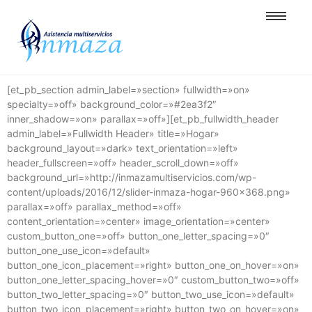
[et_pb_section admin_label=»section» fullwidth=»on»
specialty=»off» background_color=»#2ea3f2″
inner_shadow=»on» parallax=»off»][et_pb_fullwidth_header
admin_label=»Fullwidth Header» title=»Hogar»
background_layout=»dark» text_orientation=»left»
header_fullscreen=»off» header_scroll_down=»off»
background_url=»http://inmazamultiservicios.com/wp-
content/uploads/2016/12/slider-inmaza-hogar-960×368.png»
parallax=»off» parallax_method=»off»
content_orientation=»center» image_orientation=»center»
custom_button_one=»off» button_one_letter_spacing=»0″
button_one_use_icon=»default»
button_one_icon_placement=»right» button_one_on_hover=»on»
button_one_letter_spacing_hover=»0″ custom_button_two=»off»
button_two_letter_spacing=»0″ button_two_use_icon=»default»
button_two_icon_placement=»right» button_two_on_hover=»on»