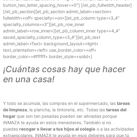
button_two_letter_spacing_hover=»0″] [/et_pb_fullwidth_header]
[/et_pb_section][et_pb_section admin_label=»section»
fullwidth=»off» specialty=»on»][et_pb_column type=»3_4″
specialty_columns=»3″][et_pb_row_inner
admin_label=»row_inner»][et_pb_column_inner type=»4_4″
saved_specialty_column_type=»3_4″][et_pb_text
admin_label=»Text» background_layout=»light»
text_orientation=»left» use_border_color=»off»
border_color=»#ffffff» border_style=»solid»]
¡Cuántas cosas hay que hacer
en una casa!
Y todo se acumula, las compras en el supermercado, las
tareas
de limpieza
, la plancha, la tintorería, etc. Todas las
tareas del
hogar
que son tan pesadas pueden ser aliviadas porque
INMAZA te ayuda en estos menesteres. También si no
puedes
recoger o llevar a tus hijos al colegio
o a las actividades
extraescolares, INMAZA te ayuda en esos deberes para que tú